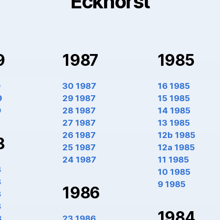
Eckhorst
9
1987
1985
9
30 1987
16 1985
9
29 1987
15 1985
9
28 1987
14 1985
27 1987
13 1985
26 1987
12b 1985
8
25 1987
12a 1985
24 1987
11 1985
8
10 1985
8
9 1985
1986
8
8
1984
8
23 1986