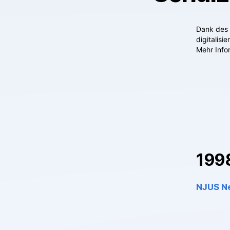
Dank des 
digitalis
Mehr Info
199
NJUS N