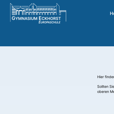
H
Hier find
Sollten S
oberen M