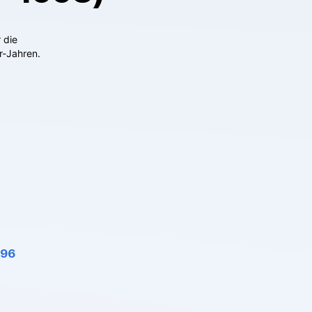
 die
r-Jahren.
996