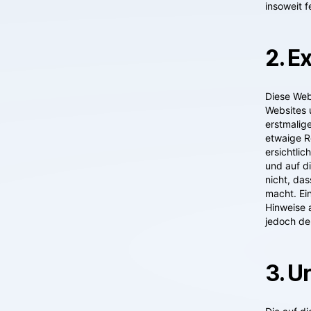
insoweit 
2. E
Diese Webs
Websites u
erstmalig
etwaige R
ersichtlic
und auf d
nicht, das
macht. Ein
Hinweise 
jedoch de
3. U