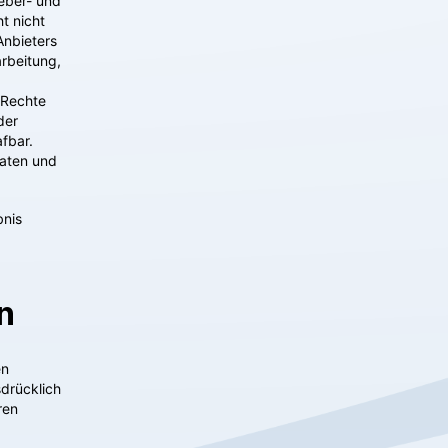
heber- und
t nicht
Anbieters
arbeitung,
 Rechte
der
afbar.
vaten und
bnis
n
en
drücklich
ren