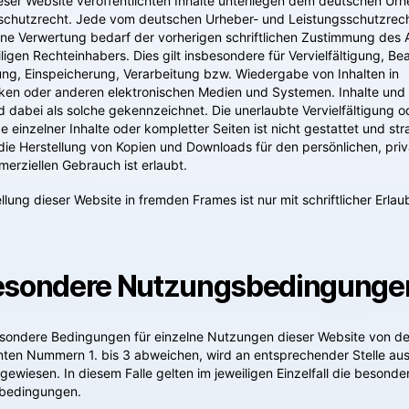
ieser Website veröffentlichten Inhalte unterliegen dem deutschen Ur
schutzrecht. Jede vom deutschen Urheber- und Leistungsschutzrech
ne Verwertung bedarf der vorherigen schriftlichen Zustimmung des 
ligen Rechteinhabers. Dies gilt insbesondere für Vervielfältigung, Be
ng, Einspeicherung, Verarbeitung bzw. Wiedergabe von Inhalten in
en oder anderen elektronischen Medien und Systemen. Inhalte und
nd dabei als solche gekennzeichnet. Die unerlaubte Vervielfältigung o
 einzelner Inhalte oder kompletter Seiten ist nicht gestattet und str
 die Herstellung von Kopien und Downloads für den persönlichen, pri
merziellen Gebrauch ist erlaubt.
llung dieser Website in fremden Frames ist nur mit schriftlicher Erlau
esondere Nutzungsbedingunge
sondere Bedingungen für einzelne Nutzungen dieser Website von d
ten Nummern 1. bis 3 abweichen, wird an entsprechender Stelle aus
gewiesen. In diesem Falle gelten im jeweiligen Einzelfall die besonde
bedingungen.