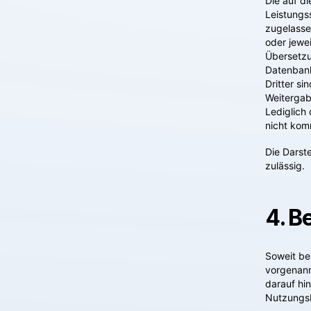
Die auf d
Leistungs
zugelasse
oder jewei
Übersetzu
Datenbank
Dritter si
Weitergabe
Lediglich
nicht kom
Die Darste
zulässig.
4. B
Soweit be
vorgenann
darauf hin
Nutzungs