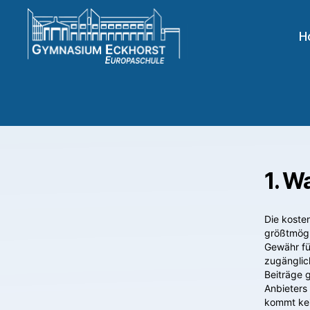
H
1. W
Die koste
größtmögl
Gewähr für
zugänglic
Beiträge 
Anbieters 
kommt kei