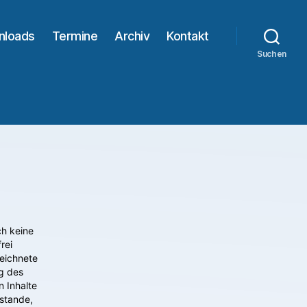
nloads
Termine
Archiv
Kontakt
Suchen
ch keine
rei
eichnete
g des
n Inhalte
stande,