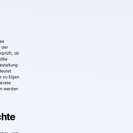
ese
i der
rprüft, ob
töße
Gestaltung
deutet
e zu Eigen
nkrete
en werden
chte