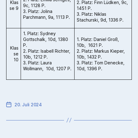
Klas
2. Platz: Finn Lüdken, 9c,
9c, 1128 P.
se 9
1451 P.
3. Platz: Jolina
3. Platz: Niklas
Parchmann, 9a, 1113 P.
Stachurski, 9d, 1336 P.
1. Platz: Sydney
Gottschalk, 10d, 1380
1. Platz: Daniel Groß,
P.
10b, 1621 P.
Klas
2. Platz: Isabell Richter,
2. Platz: Markus Kieper,
se
10b, 1212 P.
10b, 1432 P.
10
3. Platz: Laura
3. Platz: Tom Denecke,
Wollmann, 10d, 1207 P.
10d, 1396 P.
20. Juli 2024