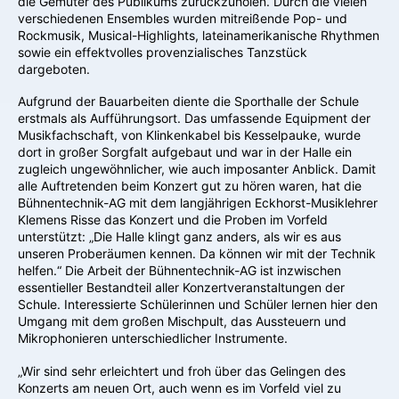
die Gemüter des Publikums zurückzuholen. Durch die vielen
verschiedenen Ensembles wurden mitreißende Pop- und
Rockmusik, Musical-Highlights, lateinamerikanische Rhythmen
sowie ein effektvolles provenzialisches Tanzstück
dargeboten.
Aufgrund der Bauarbeiten diente die Sporthalle der Schule
erstmals als Aufführungsort. Das umfassende Equipment der
Musikfachschaft, von Klinkenkabel bis Kesselpauke, wurde
dort in großer Sorgfalt aufgebaut und war in der Halle ein
zugleich ungewöhnlicher, wie auch imposanter Anblick. Damit
alle Auftretenden beim Konzert gut zu hören waren, hat die
Bühnentechnik-AG mit dem langjährigen Eckhorst-Musiklehrer
Klemens Risse das Konzert und die Proben im Vorfeld
unterstützt: „Die Halle klingt ganz anders, als wir es aus
unseren Proberäumen kennen. Da können wir mit der Technik
helfen.“ Die Arbeit der Bühnentechnik-AG ist inzwischen
essentieller Bestandteil aller Konzertveranstaltungen der
Schule. Interessierte Schülerinnen und Schüler lernen hier den
Umgang mit dem großen Mischpult, das Aussteuern und
Mikrophonieren unterschiedlicher Instrumente.
„Wir sind sehr erleichtert und froh über das Gelingen des
Konzerts am neuen Ort, auch wenn es im Vorfeld viel zu