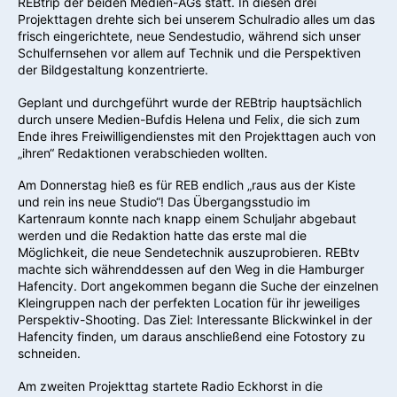
REBtrip der beiden Medien-AGs statt. In diesen drei
Projekttagen drehte sich bei unserem Schulradio alles um das
frisch eingerichtete, neue Sendestudio, während sich unser
Schulfernsehen vor allem auf Technik und die Perspektiven
der Bildgestaltung konzentrierte.
Geplant und durchgeführt wurde der REBtrip hauptsächlich
durch unsere Medien-Bufdis Helena und Felix, die sich zum
Ende ihres Freiwilligendienstes mit den Projekttagen auch von
„ihren“ Redaktionen verabschieden wollten.
Am Donnerstag hieß es für REB endlich „raus aus der Kiste
und rein ins neue Studio“! Das Übergangsstudio im
Kartenraum konnte nach knapp einem Schuljahr abgebaut
werden und die Redaktion hatte das erste mal die
Möglichkeit, die neue Sendetechnik auszuprobieren. REBtv
machte sich währenddessen auf den Weg in die Hamburger
Hafencity. Dort angekommen begann die Suche der einzelnen
Kleingruppen nach der perfekten Location für ihr jeweiliges
Perspektiv-Shooting. Das Ziel: Interessante Blickwinkel in der
Hafencity finden, um daraus anschließend eine Fotostory zu
schneiden.
Am zweiten Projekttag startete Radio Eckhorst in die