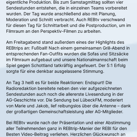
eigentliche Produktion. Bis zum Samstagmittag sollten vier
Sendestunden entstehen, die in einzelnen Teams vorbereitet
wurden. Der Tag wurde anschließend also mit Planung,
Moderation und Schnitt verbracht. Auch REBtv verschwand
für diesen Tag für Schnittarbeit und die Postproduction, um im
Filmraum an den Perspektiv-Filmen zu arbeiten.
Am Freitagabend stand außerdem eines der Highlights des
REBtrips an: Fußball! Nach einem gemeinsamen Grill-Abend in
entsprechenden Fan-Outfits wurden die Sofas und Sitzsäcke
im Filmraum aufgebaut und unsere Nationalmannschaft beim
Spiel gegen Schottland tatkräftig angefeuert. Der 5:1 Erfolg
sorgte für eine denkbar ausgelassene Stimmung.
An Tag 3 heiß es für beide Reaktionen: Endspurt! Die
Radioredaktion bereitete neben den vier aufgezeichneten
Sendestunden auch noch die allererste Livesendung in der
AG-Geschichte vor. Die Sendung bei LübeckFM, moderiert
von Marie und Jakob, lief reibungslos über die Antenne – dank
der großartigen Gemeinschaftsleistung aller AG-Mitglieder.
Bei REBtv wurde nach der Präsentation und einer Abstimmung
aller Teilnehmenden ganz in REBtrip-Manier der REBI für den
Besten Video-Beitrag verliehen. Herzlichen Glückwunsch an