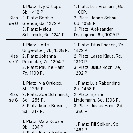
1. Platz: Ilvy Ortlepp,
1. Platz: Luis Erdmann, 6b,
6b, 1418 P.
1100P.
Klas
2. Platz: Sophie
2. Platz: Jonne Schau,
se 6
Grenda, 6a, 1272 P.
6d, 1088 P.
3. Platz: Malou
3. Platz: Aleksandar
Schimnick, 6c, 1241 P.
Dragojevic, 6c, 1005 P.
1. Platz: Jette
1. Platz: Titus Friesen, 7e,
Ungewitter, 7b, 1528 P.
1422 P.
Klas
2. Platz: Johanna
2. Platz: Lasse Klaus, 7c,
se 7
Reinecke, 7e, 1204 P.
1310 P.
3. Platz: Pauline Hahn,
3. Platz: Julius Koch, 7e,
7c, 1199 P.
1292 P.
1. Platz: Nia Ortlepp,
1. Platz: Luis Rabending,
8b, 1295 P.
8b, 1458 P.
Klas
2. Platz: Zoe Schimnick,
2. Platz: Bjarne
se 8
8d, 1255 P.
Lindemann, 8d, 1398 P.
3. Platz: Marie Brosius,
3. Platz: Justus Hahn, 8d,
8a, 1217 P.
1380 P.
1. Platz: Mara Kubale,
1. Platz: Till Selken, 9d,
9b, 1334 P.
1461 P.
2. Platz: Emilia Jentges,