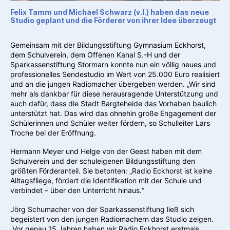
Felix Tamm und Michael Schwarz (v.l.) haben das neue
Studio geplant und die Förderer von ihrer Idee überzeugt
Gemeinsam mit der Bildungsstiftung Gymnasium Eckhorst,
dem Schulverein, dem Offenen Kanal S.-H und der
Sparkassenstiftung Stormarn konnte nun ein völlig neues und
professionelles Sendestudio im Wert von 25.000 Euro realisiert
und an die jungen Radiomacher übergeben werden. „Wir sind
mehr als dankbar für diese herausragende Unterstützung und
auch dafür, dass die Stadt Bargteheide das Vorhaben baulich
unterstützt hat. Das wird das ohnehin große Engagement der
Schülerinnen und Schüler weiter fördern, so Schulleiter Lars
Troche bei der Eröffnung.
Hermann Meyer und Helge von der Geest haben mit dem
Schulverein und der schuleigenen Bildungsstiftung den
größten Förderanteil. Sie betonten: „Radio Eckhorst ist keine
Alltagsfliege, fördert die Identifikation mit der Schule und
verbindet – über den Unterricht hinaus.“
Jörg Schumacher von der Sparkassenstiftung ließ sich
begeistert von den jungen Radiomachern das Studio zeigen.
„Vor genau 15 Jahren haben wir Radio Eckhorst erstmals