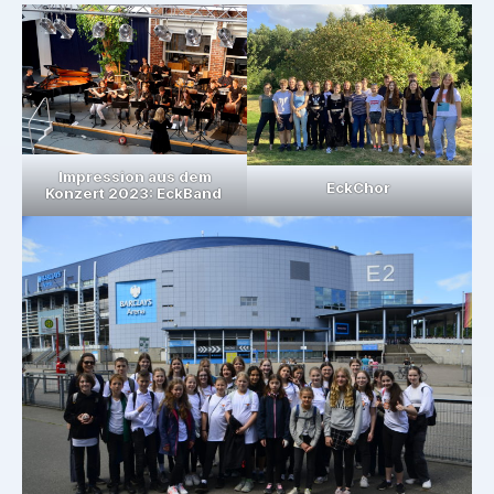
Impression aus dem
EckChor
Konzert 2023: EckBand