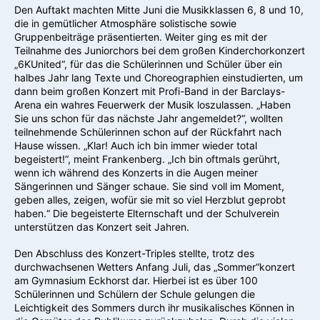
Den Auftakt machten Mitte Juni die Musikklassen 6, 8 und 10,
die in gemütlicher Atmosphäre solistische sowie
Gruppenbeiträge präsentierten. Weiter ging es mit der
Teilnahme des Juniorchors bei dem großen Kinderchorkonzert
„6KUnited“, für das die Schülerinnen und Schüler über ein
halbes Jahr lang Texte und Choreographien einstudierten, um
dann beim großen Konzert mit Profi-Band in der Barclays-
Arena ein wahres Feuerwerk der Musik loszulassen. „Haben
Sie uns schon für das nächste Jahr angemeldet?“, wollten
teilnehmende Schülerinnen schon auf der Rückfahrt nach
Hause wissen. „Klar! Auch ich bin immer wieder total
begeistert!“, meint Frankenberg. „Ich bin oftmals gerührt,
wenn ich während des Konzerts in die Augen meiner
Sängerinnen und Sänger schaue. Sie sind voll im Moment,
geben alles, zeigen, wofür sie mit so viel Herzblut geprobt
haben.“ Die begeisterte Elternschaft und der Schulverein
unterstützen das Konzert seit Jahren.
Den Abschluss des Konzert-Triples stellte, trotz des
durchwachsenen Wetters Anfang Juli, das „Sommer“konzert
am Gymnasium Eckhorst dar. Hierbei ist es über 100
Schülerinnen und Schülern der Schule gelungen die
Leichtigkeit des Sommers durch ihr musikalisches Können in